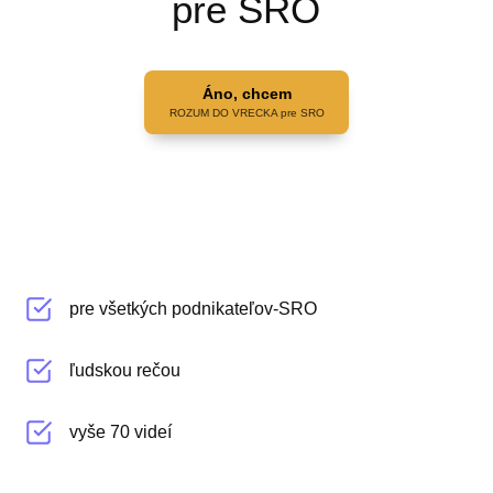
pre SRO
Áno, chcem
ROZUM DO VRECKA pre SRO
pre všetkých podnikateľov-SRO
ľudskou rečou
vyše 70 videí